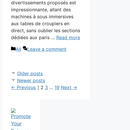
divertissements proposés est
impressionnante, allant des
machines à sous immersives
aux tables de croupiers en
direct, sans oublier les sections
dédiées aux paris …
Read more
Categories
All
Leave a comment
Older posts
Newer posts
Page
Page
Page
Page
←
Previous
1
2
3
…
19
Next
→