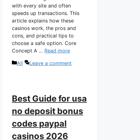
with every site and often
speeds up transactions. This
article explains how these
casinos work, the pros and
cons, and practical tips to
choose a safe option. Core
Concept A …
Read more
Categories
All
Leave a comment
Best Guide for usa
no deposit bonus
codes paypal
casinos 2026