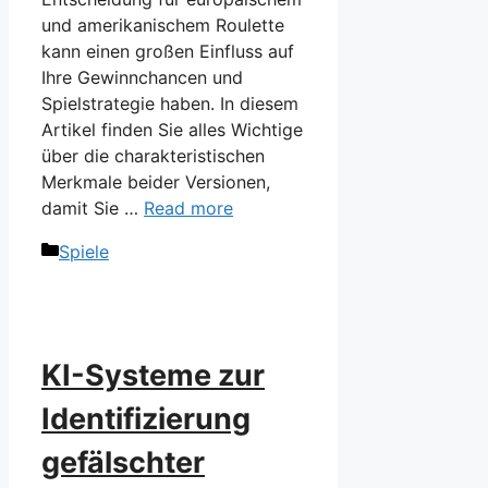
und amerikanischem Roulette
kann einen großen Einfluss auf
Ihre Gewinnchancen und
Spielstrategie haben. In diesem
Artikel finden Sie alles Wichtige
über die charakteristischen
Merkmale beider Versionen,
damit Sie …
Read more
Categories
Spiele
KI-Systeme zur
Identifizierung
gefälschter