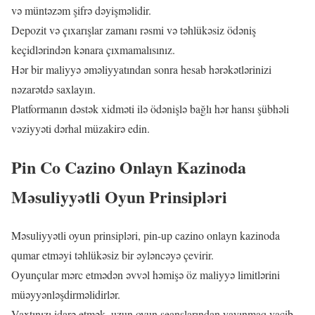
və müntəzəm şifrə dəyişməlidir.
Depozit və çıxarışlar zamanı rəsmi və təhlükəsiz ödəniş
keçidlərindən kənara çıxmamalısınız.
Hər bir maliyyə əməliyyatından sonra hesab hərəkətlərinizi
nəzarətdə saxlayın.
Platformanın dəstək xidməti ilə ödənişlə bağlı hər hansı şübhəli
vəziyyəti dərhal müzakirə edin.
Pin Co Cazino Onlayn Kazinoda
Məsuliyyətli Oyun Prinsipləri
Məsuliyyətli oyun prinsipləri, pin-up cazino onlayn kazinoda
qumar etməyi təhlükəsiz bir əyləncəyə çevirir.
Oyunçular mərc etmədən əvvəl həmişə öz maliyyə limitlərini
müəyyənləşdirməlidirlər.
Vaxtınızı idarə etmək, uzun oyun seanslarından yayınmaq vacib