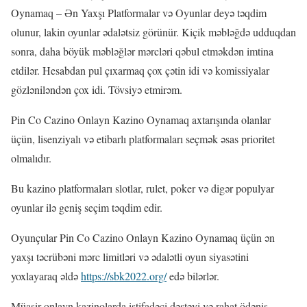
Oynamaq – Ən Yaxşı Platformalar və Oyunlar deyə təqdim
olunur, lakin oyunlar ədalətsiz görünür. Kiçik məbləğdə udduqdan
sonra, daha böyük məbləğlər mərcləri qəbul etməkdən imtina
etdilər. Hesabdan pul çıxarmaq çox çətin idi və komissiyalar
gözləniləndən çox idi. Tövsiyə etmirəm.
Pin Co Cazino Onlayn Kazino Oynamaq axtarışında olanlar
üçün, lisenziyalı və etibarlı platformaları seçmək əsas prioritet
olmalıdır.
Bu kazino platformaları slotlar, rulet, poker və digər populyar
oyunlar ilə geniş seçim təqdim edir.
Oyunçular Pin Co Cazino Onlayn Kazino Oynamaq üçün ən
yaxşı təcrübəni mərc limitləri və ədalətli oyun siyasətini
yoxlayaraq əldə
https://sbk2022.org/
edə bilərlər.
Müasir onlayn kazinolarda istifadəçi dəstəyi və rahat ödəniş