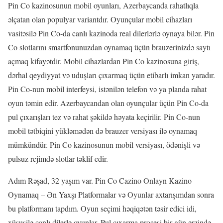
Pin Co kazinosunun mobil oyunları, Azerbaycanda rahatlıqla
əlçatan olan populyar variantdır. Oyunçular mobil cihazları
vasitəsilə Pin Co-da canlı kazinoda real dilerlərlə oynaya bilər. Pin
Co slotlarını smartfonunuzdan oynamaq üçün brauzerinizdə saytı
açmaq kifayətdir. Mobil cihazlardan Pin Co kazinosuna giriş,
dərhal qeydiyyat və uduşları çıxarmaq üçün etibarlı imkan yaradır.
Pin Co-nun mobil interfeysi, istənilən telefon və ya planda rahat
oyun təmin edir. Azerbaycandan olan oyunçular üçün Pin Co-da
pul çıxarışları tez və rahat şəkildə həyata keçirilir. Pin Co-nun
mobil tətbiqini yükləmədən də brauzer versiyası ilə oynamaq
mümkündür. Pin Co kazinosunun mobil versiyası, ödənişli və
pulsuz rejimdə slotlar təklif edir.
Adım Rəşad, 32 yaşım var. Pin Co Cazino Onlayn Kazino
Oynamaq – Ən Yaxşı Platformalar və Oyunlar axtarışımdan sonra
bu platformanı tapdım. Oyun seçimi həqiqətən təsir edici idi,
xüsusilə canlı dilerlə oyunlar. Pul çıxarma prosesi bir gün ərzində