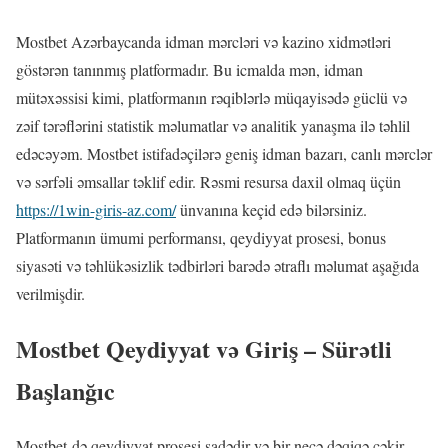
Mostbet Azərbaycanda idman mərcləri və kazino xidmətləri
göstərən tanınmış platformadır. Bu icmalda mən, idman
mütəxəssisi kimi, platformanın rəqiblərlə müqayisədə güclü və
zəif tərəflərini statistik məlumatlar və analitik yanaşma ilə təhlil
edəcəyəm. Mostbet istifadəçilərə geniş idman bazarı, canlı mərclər
və sərfəli əmsallar təklif edir. Rəsmi resursa daxil olmaq üçün
https://1win-giris-az.com/
ünvanına keçid edə bilərsiniz.
Platformanın ümumi performansı, qeydiyyat prosesi, bonus
siyasəti və təhlükəsizlik tədbirləri barədə ətraflı məlumat aşağıda
verilmişdir.
Mostbet Qeydiyyat və Giriş – Sürətli
Başlanğıc
Mostbet-də qeydiyyat prosesi sadədir və bir neçə dəqiqə çəkir.