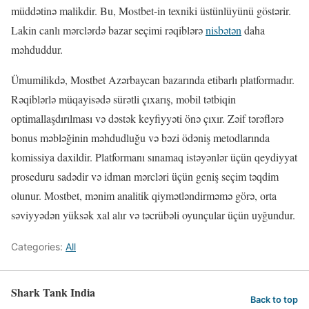
müddətinə malikdir. Bu, Mostbet-in texniki üstünlüyünü göstərir.
Lakin canlı mərclərdə bazar seçimi rəqiblərə
nisbətən
daha
məhduddur.
Ümumilikdə, Mostbet Azərbaycan bazarında etibarlı platformadır.
Rəqiblərlə müqayisədə sürətli çıxarış, mobil tətbiqin
optimallaşdırılması və dəstək keyfiyyəti önə çıxır. Zəif tərəflərə
bonus məbləğinin məhdudluğu və bəzi ödəniş metodlarında
komissiya daxildir. Platformanı sınamaq istəyənlər üçün qeydiyyat
proseduru sadədir və idman mərcləri üçün geniş seçim təqdim
olunur. Mostbet, mənim analitik qiymətləndirməmə görə, orta
səviyyədən yüksək xal alır və təcrübəli oyunçular üçün uyğundur.
Categories:
All
Shark Tank India
Back to top