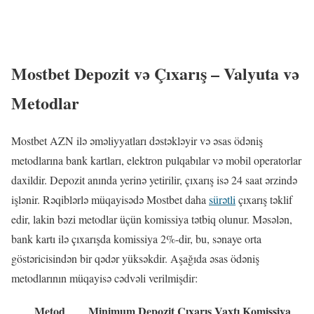
Mostbet Depozit və Çıxarış – Valyuta və
Metodlar
Mostbet AZN ilə əməliyyatları dəstəkləyir və əsas ödəniş
metodlarına bank kartları, elektron pulqabılar və mobil operatorlar
daxildir. Depozit anında yerinə yetirilir, çıxarış isə 24 saat ərzində
işlənir. Rəqiblərlə müqayisədə Mostbet daha
sürətli
çıxarış təklif
edir, lakin bəzi metodlar üçün komissiya tətbiq olunur. Məsələn,
bank kartı ilə çıxarışda komissiya 2%-dir, bu, sənaye orta
göstəricisindən bir qədər yüksəkdir. Aşağıda əsas ödəniş
metodlarının müqayisə cədvəli verilmişdir:
Metod
Minimum Depozit
Çıxarış Vaxtı
Komissiya