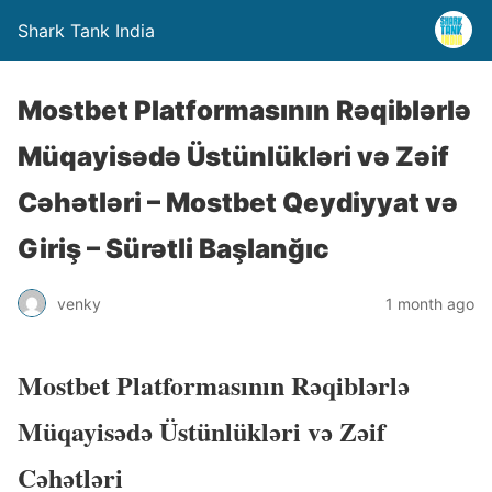
Shark Tank India
Mostbet Platformasının Rəqiblərlə
Müqayisədə Üstünlükləri və Zəif
Cəhətləri – Mostbet Qeydiyyat və
Giriş – Sürətli Başlanğıc
venky
1 month ago
Mostbet Platformasının Rəqiblərlə
Müqayisədə Üstünlükləri və Zəif
Cəhətləri