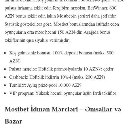
pulsuz fırlanma təklif edir. Rəqiblər, məsələn, BetWinner, 600
AZN bonus təklif edir, lakin Mostbet-in şərtləri daha şəffafdır.
Statistik göstəricilərə görə, Mostbet bonuslarından istifadə edən
oyunçuların orta mərc həcmi 150 AZN-dir. Aşağıda bonus
təkliflərinin qısa siyahısı verilmişdir:
Xoş gəlmisiniz bonusu: 100% depozit bonusu (maks. 500
AZN)
Pulsuz mərclər: Həftəlik promosiyalarda 10 AZN-ə qədər
Cashback: Həftəlik itkilərin 10%-i (maks. 200 AZN)
Turnirlər: Aylıq prize-pool 10,000 AZN
VIP proqram: Yüksək həcmli oyunçular üçün fərdi təkliflər
Mostbet İdman Mərcləri – Əmsallar və
Bazar